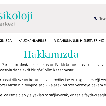
Tele
KIMIZDA
// UZMANLARIMIZ
// DANIŞMANLIK HİZMETLERİMİZ
Hakkımızda
n Parlak tarafından kurulmuştur. Farklı kurumlarda, uzun yılla
masıyla daha aktif bir görünüm kazanmıştır.
n ruhsal dünyasını korumak ve kendilerine en uygun desteği v
, özel hayatın gizliliğine sadık kalarak hizmet vermeye devam 
 özel çalışma planıyla yaklaşım sağlayarak, en fazla faydayı s