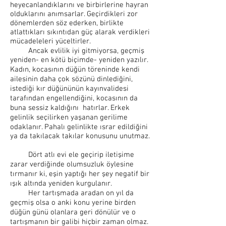
heyecanlandıklarını ve birbirlerine hayran
olduklarını anımsarlar. Geçirdikleri zor
dönemlerden söz ederken, birlikte
atlattıkları sıkıntıdan güç alarak verdikleri
mücadeleleri yüceltirler.
Ancak evlilik iyi gitmiyorsa, geçmiş
yeniden- en kötü biçimde- yeniden yazılır.
Kadın, kocasının düğün töreninde kendi
ailesinin daha çok sözünü dinlediğini,
istediği kır düğününün kayınvalidesi
tarafından engellendiğini, kocasının da
buna sessiz kaldığını hatırlar. Erkek
gelinlik seçilirken yaşanan gerilime
odaklanır. Pahalı gelinlikte ısrar edildiğini
ya da takılacak takılar konusunu unutmaz.
Dört atlı evi ele geçirip iletişime
zarar verdiğinde olumsuzluk öylesine
tırmanır ki, eşin yaptığı her şey negatif bir
ışık altında yeniden kurgulanır.
Her tartışmada aradan on yıl da
geçmiş olsa o anki konu yerine birden
düğün günü olanlara geri dönülür ve o
tartışmanın bir galibi hiçbir zaman olmaz.