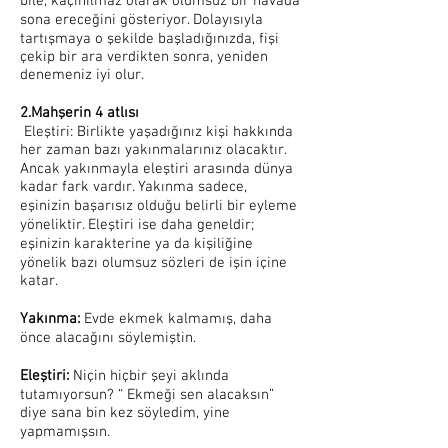
bile, kaçınılmaz olarak olumsuz bir havada
sona ereceğini gösteriyor. Dolayısıyla
tartışmaya o şekilde başladığınızda, fişi
çekip bir ara verdikten sonra, yeniden
denemeniz iyi olur.
2.Mahşerin 4 atlısı
Eleştiri: Birlikte yaşadığınız kişi hakkında
her zaman bazı yakınmalarınız olacaktır.
Ancak yakınmayla eleştiri arasında dünya
kadar fark vardır. Yakınma sadece,
eşinizin başarısız olduğu belirli bir eyleme
yöneliktir. Eleştiri ise daha geneldir;
eşinizin karakterine ya da kişiliğine
yönelik bazı olumsuz sözleri de işin içine
katar.
Yakınma:
Evde ekmek kalmamış, daha
önce alacağını söylemiştin.
Eleştiri:
Niçin hiçbir şeyi aklında
tutamıyorsun? “ Ekmeği sen alacaksın”
diye sana bin kez söyledim, yine
yapmamışsın.