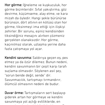
Hor görme:
İğneleme ve kuşkuculuk, hor
görme biçimleridir. Sıfat yakıştırma, göz
devirme, küçümseme, alay etme, ve kara
mizah da öyledir. Hangi şekle bürünürse
bürünsün, dört atlının en kötüsü olan hor
görme, tiksinmeyi ima ettiği için ilişkiyi
zehirler. Bir sorunu, eşiniz kendisinden
tiksindiğiniz mesajını alırken çözmeniz
gerçekten olanaksızdır. Hor görme,
kaçınılmaz olarak, uzlaşma yerine daha
fazla çatışmaya yol açar.
Kendini savunma:
Saldırıya geçen eş, pes
etmez ya da özür dilemez. Bunun nedeni,
kendini savunmanın bir çeşit karşı tarafı
suçlama olmasıdır. Söylenen asıl şey,
“sorun bende değil, sende” dir.
Savunmacılık, tartışmayı tırmandırır,
ölümcül olmasının nedeni de budur.
Duvar örme:
Tartışmaların sert başlayıp
giderek artan hor görmeye ve kendini
savunmaya yol açtığı evliliklerde, en