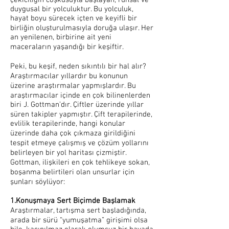
çekiciliğin coşkusuyla başlayan, ruhsal ve
duygusal bir yolculuktur. Bu yolculuk,
hayat boyu sürecek içten ve keyifli bir
birliğin oluşturulmasıyla doruğa ulaşır. Her
an yenilenen, birbirine ait yeni
maceraların yaşandığı bir keşiftir.
Peki, bu keşif, neden sıkıntılı bir hal alır?
Araştırmacılar yıllardır bu konunun
üzerine araştırmalar yapmışlardır. Bu
araştırmacılar içinde en çok bilinenlerden
biri J. Gottman’dır. Çiftler üzerinde yıllar
süren takipler yapmıştır. Çift terapilerinde,
evlilik terapilerinde, hangi konular
üzerinde daha çok çıkmaza girildiğini
tespit etmeye çalışmış ve çözüm yollarını
belirleyen bir yol haritası çizmiştir.
Gottman, ilişkileri en çok tehlikeye sokan,
boşanma belirtileri olan unsurlar için
şunları söylüyor:
1.Konuşmaya Sert Biçimde Başlamak
Araştırmalar, tartışma sert başladığında,
arada bir sürü “yumuşatma” girişimi olsa