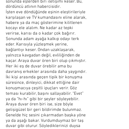
sonunda eşlerden biri iletişimi keser. Bu,
dördüncü atlının habercisidir.
İşten eve döndüğünde eşinin eleştirileriyle
karşılaşan ve TV kumandasını eline alarak,
habere ya da maç gösterimine kilitlenen
kocayı ele alalım. Ne kadar az tepki
verirse, karısı da o kadar çok bağırır.
Sonunda adam ayağa kalkıp odayı terk
eder. Karısıyla yüzleşmek yerine,
bağlantıyı keser. Ondan uzaklaşarak,
yalnızca kavgadan değil, evliliğinden de
kaçar. Araya duvar ören biri olup çıkmıştır.
Her iki eş de duvar örebilir ama bu
davranış erkekler arasında daha yaygındır.
İki kişi arasında geçen tipik bir konuşma
süresince, dinleyici, dikkat ettiğine dair
konuşmacıya çeşitli ipuçları verir. Göz
teması kurabilir, başını sallayabilir. “Evet”
ya da “hı-hı” gibi bir şeyler söyleyebilir.
Araya duvar ören biri ise, size böyle
gelişigüzel bir geri bildirimde bulunmaz.
Genelde hiç sesini çıkarmadan başka yöne
ya da aşağı bakar. Vurdumduymaz bir taş
duvar gibi oturur. Söylediklerinizi duysa