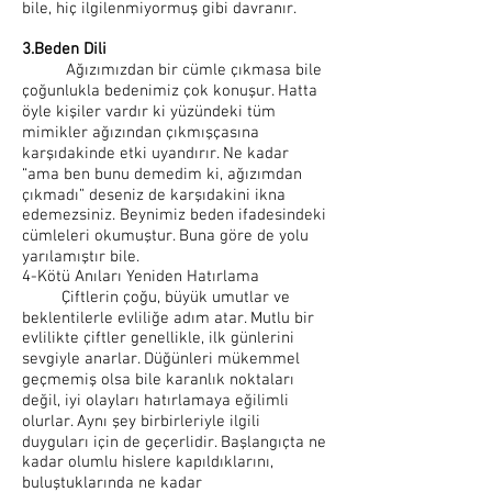
bile, hiç ilgilenmiyormuş gibi davranır.
3.Beden Dili
Ağızımızdan bir cümle çıkmasa bile
çoğunlukla bedenimiz çok konuşur. Hatta
öyle kişiler vardır ki yüzündeki tüm
mimikler ağızından çıkmışçasına
karşıdakinde etki uyandırır. Ne kadar
“ama ben bunu demedim ki, ağızımdan
çıkmadı” deseniz de karşıdakini ikna
edemezsiniz. Beynimiz beden ifadesindeki
cümleleri okumuştur. Buna göre de yolu
yarılamıştır bile.
4-Kötü Anıları Yeniden Hatırlama
Çiftlerin çoğu, büyük umutlar ve
beklentilerle evliliğe adım atar. Mutlu bir
evlilikte çiftler genellikle, ilk günlerini
sevgiyle anarlar. Düğünleri mükemmel
geçmemiş olsa bile karanlık noktaları
değil, iyi olayları hatırlamaya eğilimli
olurlar. Aynı şey birbirleriyle ilgili
duyguları için de geçerlidir. Başlangıçta ne
kadar olumlu hislere kapıldıklarını,
buluştuklarında ne kadar