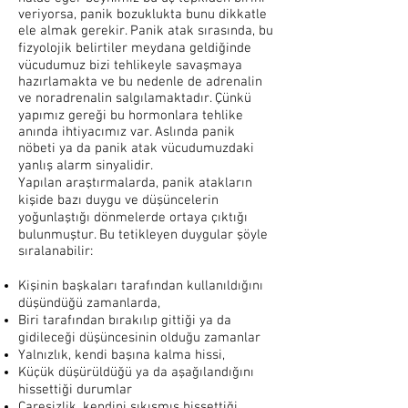
veriyorsa, panik bozuklukta bunu dikkatle
ele almak gerekir. Panik atak sırasında, bu
fizyolojik belirtiler meydana geldiğinde
vücudumuz bizi tehlikeyle savaşmaya
hazırlamakta ve bu nedenle de adrenalin
ve noradrenalin salgılamaktadır. Çünkü
yapımız gereği bu hormonlara tehlike
anında ihtiyacımız var. Aslında panik
nöbeti ya da panik atak vücudumuzdaki
yanlış alarm sinyalidir.
Yapılan araştırmalarda, panik atakların
kişide bazı duygu ve düşüncelerin
yoğunlaştığı dönmelerde ortaya çıktığı
bulunmuştur. Bu tetikleyen duygular şöyle
sıralanabilir:
Kişinin başkaları tarafından kullanıldığını
düşündüğü zamanlarda,
Biri tarafından bırakılıp gittiği ya da
gidileceği düşüncesinin olduğu zamanlar
Yalnızlık, kendi başına kalma hissi,
Küçük düşürüldüğü ya da aşağılandığını
hissettiği durumlar
Çaresizlik, kendini sıkışmış hissettiği