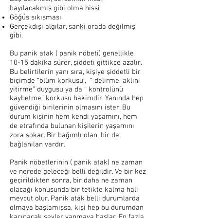
bayılacakmış gibi olma hissi
Göğüs sıkışması
Gerçekdışı algılar, sanki orada değilmiş
gibi.
Bu panik atak ( panik nöbeti) genellikle
10-15 dakika sürer, şiddeti gittikçe azalır.
Bu belirtilerin yanı sıra, kişiye şiddetli bir
biçimde “ölüm korkusu”, “ delirme, aklını
yitirme” duygusu ya da “ kontrolünü
kaybetme” korkusu hakimdir. Yanında hep
güvendiği birilerinin olmasını ister. Bu
durum kişinin hem kendi yaşamını, hem
de etrafında bulunan kişilerin yaşamını
zora sokar. Bir bağımlı olan, bir de
bağlanılan vardır.
Panik nöbetlerinin ( panik atak) ne zaman
ve nerede geleceği belli değildir. Ve bir kez
geçirildikten sonra, bir daha ne zaman
olacağı konusunda bir tetikte kalma hali
mevcut olur. Panik atak belli durumlarda
olmaya başlamışsa, kişi hep bu durumdan
kaçınacak şeyler yapmaya başlar. En fazla