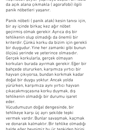
da açık alana çıkmakla ( agorafobi) ilgili
panik nöbetleri yaşanır.
Panik nöbeti ( panik atak) kesin tanısı için,
bir ay içinde birkaç kez ağır nöbet
geçirmiş olmak gerekir. Ayrıca dış bir
tehlikenin olup olmadığı da önemli bir
kriterdir. Çünkü korku da bizim için gerekli
bir duygudur. Yine her zamanki gibi bunun
ölçüsü yerinde ve yeterince olmasıdır.
Gerçek korkularla, gerçek olmayan
korkuları burada ayırmak gerekir. Eğer bir
bahçede otururken, karşımıza yırtıcı bir
hayvan çıkıyorsa, bundan korkmak kadar
doğal bir duygu yoktur. Ancak yolda
yürürken, karşımıza aynı yırtıcı hayvan
çıkacakmışçasına korku duymak, dış
tehlikenin olmadığı bir durumu işaret
eder.
Vücudumuzun doğal dengesinde, bir
tehlikeye karşı üç ayrı şekilde tepki
vermek vardır. Bunlar savaşmak, kaçmak
ve donarak kalmaktır. Bir tehlike olmadığı
halde eğer beynimiz bu üç tepkiden birini