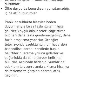
durumlar,
Öfke duyup da bunu dışarı yansıtamadığı,
içine attığı durumlar
Panik bozuklukta bireyler beden
duyumlarıyla biraz fazla ilgilenir hale
gelirler. kaygılı düşünceleri çağrıştıran
bilgileri daha fazla gündeme getirip, daha
fazla araştırma yaparlar. Örneğin;
televizyonda sağlıkla ilgili bir haberden
bahsedilse, derhal kendinde bunun
belirtilerini arama yoluna giderler ve
çoğunlukla da buna benzer belirtiler
bulurlar. Ardından beden duyumlarına
odaklanırlar, sonrasında sıkışma hissi ya
da terleme ve çarpıntı sonrası atak
geçirilir.
Panik bozukluğu olan kişilerin meydana
gelebilecek ihtimallerle ilgili abartılı
öngörüleri bulunmaktadır. Örneğin;
Biraz başım döner gibi olursa bayılma
ihtimalim çok yüksektir.
Eğer önlem almazsam, panik atak