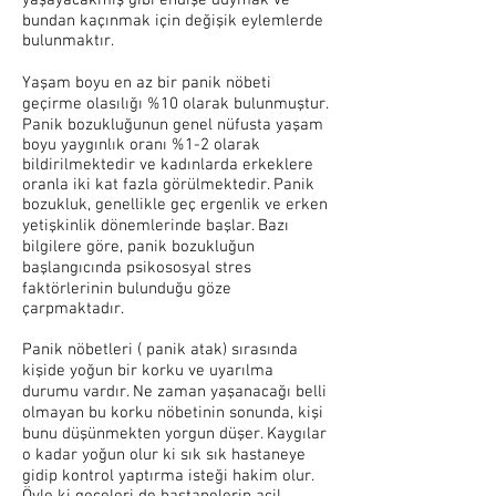
yaşayacakmış gibi endişe duymak ve
bundan kaçınmak için değişik eylemlerde
bulunmaktır.
Yaşam boyu en az bir panik nöbeti
geçirme olasılığı %10 olarak bulunmuştur.
Panik bozukluğunun genel nüfusta yaşam
boyu yaygınlık oranı %1-2 olarak
bildirilmektedir ve kadınlarda erkeklere
oranla iki kat fazla görülmektedir. Panik
bozukluk, genellikle geç ergenlik ve erken
yetişkinlik dönemlerinde başlar. Bazı
bilgilere göre, panik bozukluğun
başlangıcında psikososyal stres
faktörlerinin bulunduğu göze
çarpmaktadır.
Panik nöbetleri ( panik atak) sırasında
kişide yoğun bir korku ve uyarılma
durumu vardır. Ne zaman yaşanacağı belli
olmayan bu korku nöbetinin sonunda, kişi
bunu düşünmekten yorgun düşer. Kaygılar
o kadar yoğun olur ki sık sık hastaneye
gidip kontrol yaptırma isteği hakim olur.