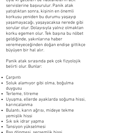
Öyle ki geceleri de hastanelerin acil
servislerine başvurulur. Panik atak
yatıştıktan sonra, kişinin en önemli
korkusu yeniden bu durumu yaşayıp
yaşamayacağı, yaşayacaksa nerede gibi
sorular olur. Dolayısıyla yalnız olmaktan
korku egemen olur. Tek başına bu nöbet
geldiğinde, yakınlarına haber
veremeyeceğinden doğan endişe gittikçe
büyüyen bir hal alır.
Panik atak sırasında pek çok fizyolojik
belirti olur. Bunlar:
Çarpıntı
Soluk alamıyor gibi olma, boğulma
duygusu
Terleme, titreme
Uyuşma, ellerde ayaklarda soğuma hissi,
karıncalanma
Bulantı, karın ağrısı, mideye tekme
yemişlik hissi
Sık sık idrar yapma
Tansiyon yükselmesi
Baş dönmesi, sersemlik hissi,